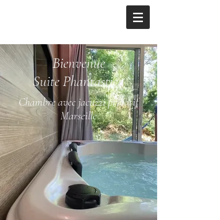
Phantastica
SUITE
Bienvenue
Suite
Phantastica
Chambre avec jacuzzi privatif
Marseille