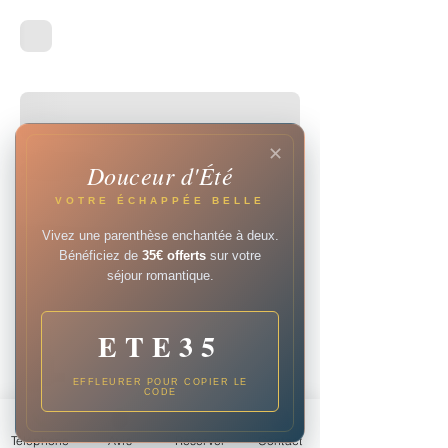
✕
Douceur d'Été
VOTRE ÉCHAPPÉE BELLE
Vivez une parenthèse enchantée à deux.
Bénéficiez de
35€ offerts
sur votre
séjour romantique.
ETE35
EFFLEURER POUR COPIER LE
CODE
Téléphone
Avis
Réserver
Contact