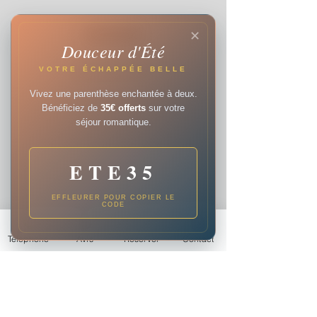
Reserver
✕
Douceur d'Été
En savoir plus
VOTRE ÉCHAPPÉE BELLE
Vivez une parenthèse enchantée à deux.
Bénéficiez de
35€ offerts
sur votre
séjour romantique.
ETE35
EFFLEURER POUR COPIER LE
CODE
Téléphone
Avis
Réserver
Contact
Informations
06 18 17 30 08