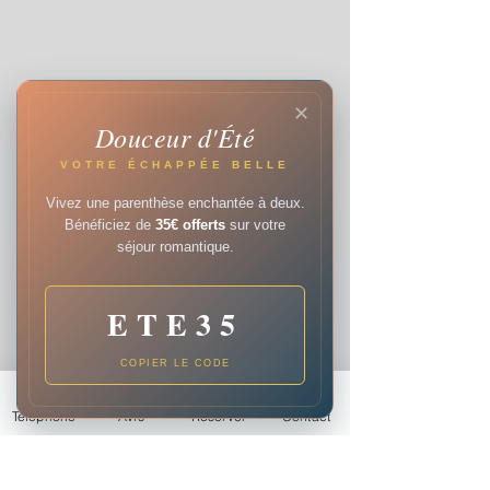
✕
Reserver
Douceur d'Été
En savoir plus
VOTRE ÉCHAPPÉE BELLE
Vivez une parenthèse enchantée à deux.
Bénéficiez de
35€ offerts
sur votre
séjour romantique.
ETE35
COPIER LE CODE
Téléphone
Avis
Réserver
Contact